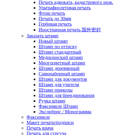
Печать адвоката, кадастрового инж.
Ультрафиолетовая печать
Флэш печать
Печать до 30мм
Гербовая печать
Иностранная печать 国外密封
Заказать штамп
Новый штамп
Штамп по оттиску
Штамп стандартный
Медицинский штамп
Многоцветный штамп
Штамп деревянный
Самонаборный штамп
Штамп для документов
Штамп для учителя
Штамп приколы
Штамп для брендирования
Ручка штамп
Факсимиле Штамп
Экслибрис / Монограмма
Факсимиле
Макет печати/подписи
Печать врача
Печать для сургуча