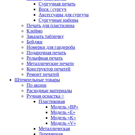
Сургучная печать
Воск / сургуч
Аксессуары для сургуча
Сургучные наборы
Печать для пластилина
Клеймо
Заказать табличку
Бейджи
Номерки для гардероба
Подарочная печать
Рельефная печать
Металлические печати
Конструктор печатей
Ремонт печатей
Штемпельные товары
По акции
Расходные материалы
Ручная оснастка >
Пластиковая
Модель «BP»
Модель «E»
Модель «K»
Модель «V»
Металлическая
Деревянная