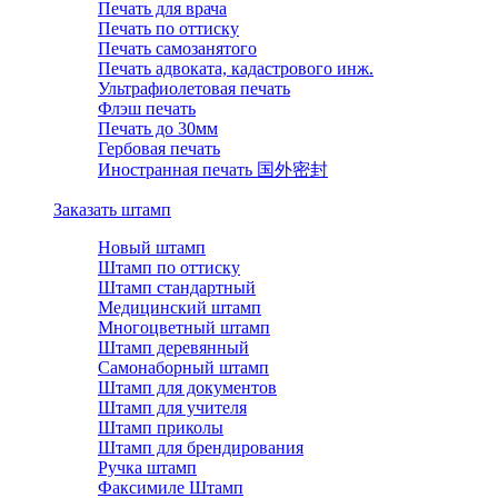
Печать для врача
Печать по оттиску
Печать самозанятого
Печать адвоката, кадастрового инж.
Ультрафиолетовая печать
Флэш печать
Печать до 30мм
Гербовая печать
Иностранная печать 国外密封
Заказать штамп
Новый штамп
Штамп по оттиску
Штамп стандартный
Медицинский штамп
Многоцветный штамп
Штамп деревянный
Самонаборный штамп
Штамп для документов
Штамп для учителя
Штамп приколы
Штамп для брендирования
Ручка штамп
Факсимиле Штамп