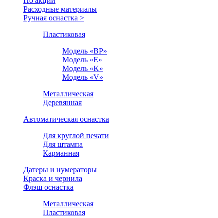
По акции
Расходные материалы
Ручная оснастка >
Пластиковая
Модель «BP»
Модель «E»
Модель «K»
Модель «V»
Металлическая
Деревянная
Автоматическая оснастка
Для круглой печати
Для штампа
Карманная
Датеры и нумераторы
Краска и чернила
Флэш оснастка
Металлическая
Пластиковая