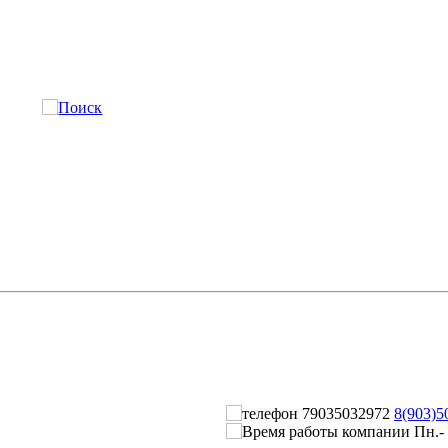
8(903)5
Пн.- 