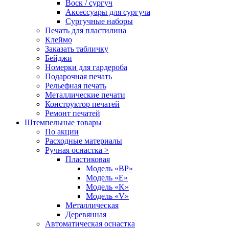
Воск / сургуч
Аксессуары для сургуча
Сургучные наборы
Печать для пластилина
Клеймо
Заказать табличку
Бейджи
Номерки для гардероба
Подарочная печать
Рельефная печать
Металлические печати
Конструктор печатей
Ремонт печатей
Штемпельные товары
По акции
Расходные материалы
Ручная оснастка >
Пластиковая
Модель «BP»
Модель «E»
Модель «K»
Модель «V»
Металлическая
Деревянная
Автоматическая оснастка