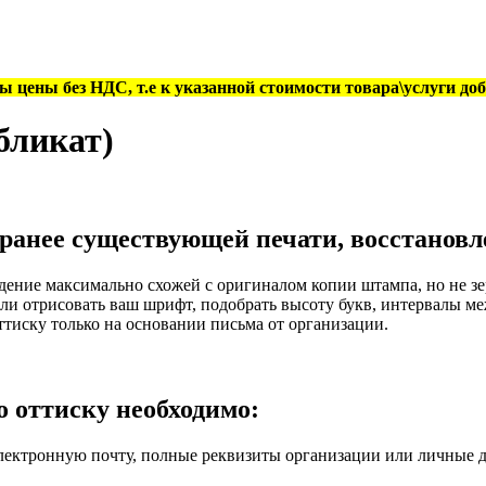
ны цены без НДС, т.е к указанной стоимости товара\услуги д
бликат)
 ранее существующей печати, восстановл
едение максимально схожей с оригиналом копии штампа, но не
и отрисовать ваш шрифт, подобрать высоту букв, интервалы меж
тиску только на основании письма от организации.
о оттиску необходимо:
 электронную почту, полные реквизиты организации или личные