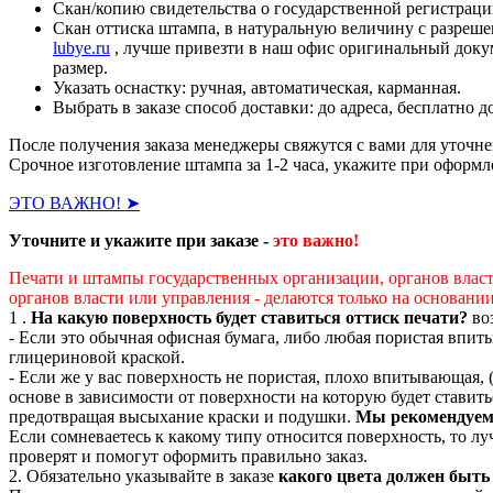
Скан/копию свидетельства о государственной регистраци
Скан оттиска штампа, в натуральную величину с разреше
lubye.ru
, лучше привезти в наш офис оригинальный доку
размер.
Указать оснастку: ручная, автоматическая, карманная.
Выбрать в заказе способ доставки: до адреса, бесплатно 
После получения заказа менеджеры свяжутся с вами для уточнен
Срочное изготовление штампа за 1-2 часа, укажите при оформл
ЭТО ВАЖНО! ➤
Уточните и укажите при заказе -
это важно!
Печати и штампы государственных организации, органов власт
органов власти или управления - делаются только на основан
1 .
На какую поверхность будет ставиться оттиск печати?
воз
- Если это обычная офисная бумага, либо любая пористая впит
глицериновой краской.
- Если же у вас поверхность не пористая, плохо впитывающая, 
основе в зависимости от поверхности на которую будет ставит
предотвращая высыхание краски и подушки.
Мы рекомендуем 
Если сомневаетесь к какому типу относится поверхность, то л
проверят и помогут оформить правильно заказ.
2. Обязательно указывайте в заказе
какого цвета должен быть 