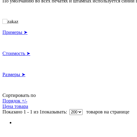
По умолчанию во всех печатях и штампах используется синий цв
Примеры ➤
Стоимость ➤
Размеры ➤
Сортировать по
Порядок +/-
Цена товара
Показано 1 - 1 из 1
показывать:
товаров на странице