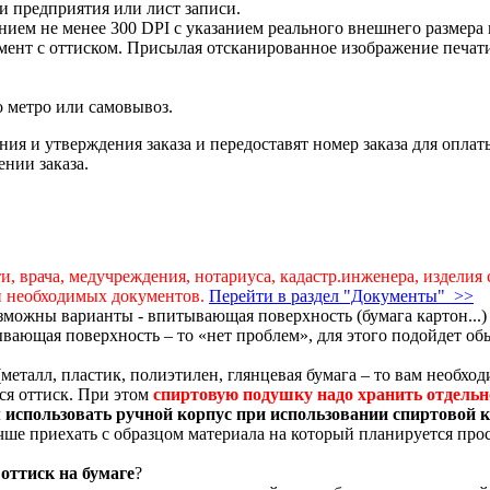
и предприятия или лист записи.
нием не менее 300 DPI с указанием реального внешнего размера 
мент с оттиском. Присылая отсканированное изображение печат
до метро или самовывоз.
ия и утверждения заказа и передоставят номер заказа для оплат
ении заказа.
и, врача, медучреждения, нотариуса, кадастр.инженера, издели
ии необходимых документов.
Перейти в раздел "Документы" >>
можны варианты - впитывающая поверхность (бумага картон...) 
ывающая поверхность – то «нет проблем», для этого подойдет о
(металл, пластик, полиэтилен, глянцевая бумага – то вам необх
ься оттиск. При этом
спиртовую
подушку надо хранить отдельн
использовать ручной корпус при использовании спиртовой к
учше приехать с образцом материала на который планируется про
оттиск на бумаге
?