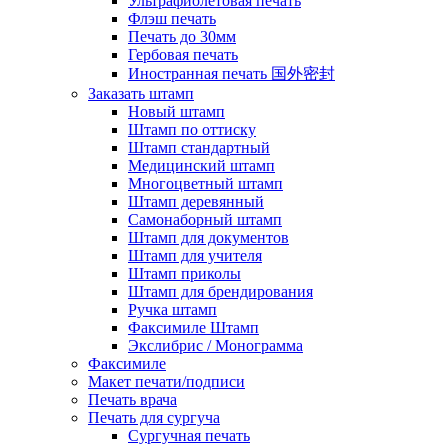
Ультрафиолетовая печать
Флэш печать
Печать до 30мм
Гербовая печать
Иностранная печать 国外密封
Заказать штамп
Новый штамп
Штамп по оттиску
Штамп стандартный
Медицинский штамп
Многоцветный штамп
Штамп деревянный
Самонаборный штамп
Штамп для документов
Штамп для учителя
Штамп приколы
Штамп для брендирования
Ручка штамп
Факсимиле Штамп
Экслибрис / Монограмма
Факсимиле
Макет печати/подписи
Печать врача
Печать для сургуча
Сургучная печать