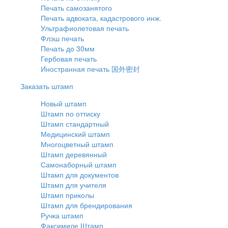
Печать самозанятого
Печать адвоката, кадастрового инж.
Ультрафиолетовая печать
Флэш печать
Печать до 30мм
Гербовая печать
Иностранная печать 国外密封
Заказать штамп
Новый штамп
Штамп по оттиску
Штамп стандартный
Медицинский штамп
Многоцветный штамп
Штамп деревянный
Самонаборный штамп
Штамп для документов
Штамп для учителя
Штамп приколы
Штамп для брендирования
Ручка штамп
Факсимиле Штамп