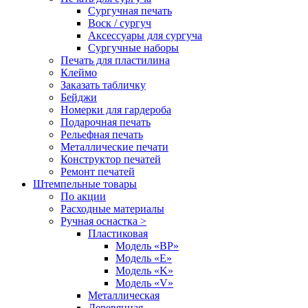
Сургучная печать
Воск / сургуч
Аксессуары для сургуча
Сургучные наборы
Печать для пластилина
Клеймо
Заказать табличку
Бейджи
Номерки для гардероба
Подарочная печать
Рельефная печать
Металлические печати
Конструктор печатей
Ремонт печатей
Штемпельные товары
По акции
Расходные материалы
Ручная оснастка >
Пластиковая
Модель «BP»
Модель «E»
Модель «K»
Модель «V»
Металлическая
Деревянная