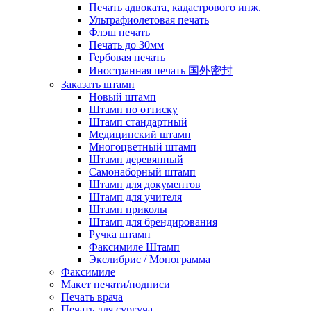
Печать адвоката, кадастрового инж.
Ультрафиолетовая печать
Флэш печать
Печать до 30мм
Гербовая печать
Иностранная печать 国外密封
Заказать штамп
Новый штамп
Штамп по оттиску
Штамп стандартный
Медицинский штамп
Многоцветный штамп
Штамп деревянный
Самонаборный штамп
Штамп для документов
Штамп для учителя
Штамп приколы
Штамп для брендирования
Ручка штамп
Факсимиле Штамп
Экслибрис / Монограмма
Факсимиле
Макет печати/подписи
Печать врача
Печать для сургуча