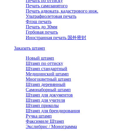
Печать по оттиску
Печать самозанятого
Печать адвоката, кадастрового инж.
Ультрафиолетовая печать
Флэш печать
Печать до 30мм
Гербовая печать
Иностранная печать 国外密封
Заказать штамп
Новый штамп
Штамп по оттиску
Штамп стандартный
Медицинский штамп
Многоцветный штамп
Штамп деревянный
Самонаборный штамп
Штамп для документов
Штамп для учителя
Штамп приколы
Штамп для брендирования
Ручка штамп
Факсимиле Штамп
Экслибрис / Монограмма