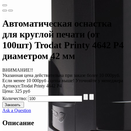
Автоматическая оснастка
для круглой печати (от
100шт) Trodat Printy 4642 P4
диаметром 42 мм
ВНИМАНИЕ!!
Указанная цена действительна при заказе более 10 000руб.
Если менее 10 000руб - цены выше! Уточняйте у менеджера
Артикул:
Trodat Printy 4642 P4
Цена:
325 руб
Количество:
Заказать
Ask a Question
Описание