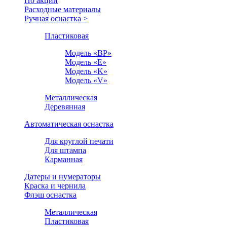
По акции
Расходные материалы
Ручная оснастка >
Пластиковая
Модель «BP»
Модель «E»
Модель «K»
Модель «V»
Металлическая
Деревянная
Автоматическая оснастка
Для круглой печати
Для штампа
Карманная
Датеры и нумераторы
Краска и чернила
Флэш оснастка
Металлическая
Пластиковая