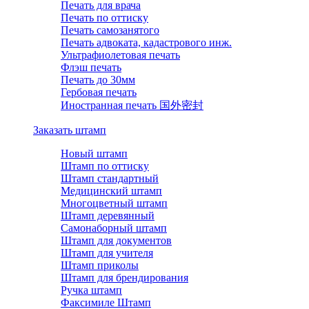
Печать для врача
Печать по оттиску
Печать самозанятого
Печать адвоката, кадастрового инж.
Ультрафиолетовая печать
Флэш печать
Печать до 30мм
Гербовая печать
Иностранная печать 国外密封
Заказать штамп
Новый штамп
Штамп по оттиску
Штамп стандартный
Медицинский штамп
Многоцветный штамп
Штамп деревянный
Самонаборный штамп
Штамп для документов
Штамп для учителя
Штамп приколы
Штамп для брендирования
Ручка штамп
Факсимиле Штамп