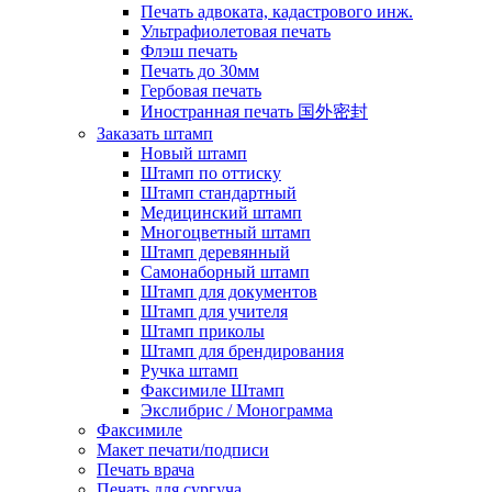
Печать адвоката, кадастрового инж.
Ультрафиолетовая печать
Флэш печать
Печать до 30мм
Гербовая печать
Иностранная печать 国外密封
Заказать штамп
Новый штамп
Штамп по оттиску
Штамп стандартный
Медицинский штамп
Многоцветный штамп
Штамп деревянный
Самонаборный штамп
Штамп для документов
Штамп для учителя
Штамп приколы
Штамп для брендирования
Ручка штамп
Факсимиле Штамп
Экслибрис / Монограмма
Факсимиле
Макет печати/подписи
Печать врача
Печать для сургуча