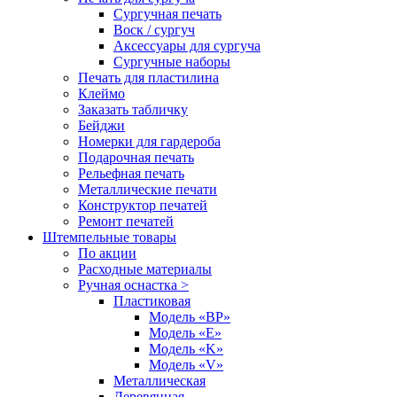
Сургучная печать
Воск / сургуч
Аксессуары для сургуча
Сургучные наборы
Печать для пластилина
Клеймо
Заказать табличку
Бейджи
Номерки для гардероба
Подарочная печать
Рельефная печать
Металлические печати
Конструктор печатей
Ремонт печатей
Штемпельные товары
По акции
Расходные материалы
Ручная оснастка >
Пластиковая
Модель «BP»
Модель «E»
Модель «K»
Модель «V»
Металлическая
Деревянная