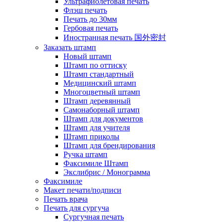
Ультрафиолетовая печать
Флэш печать
Печать до 30мм
Гербовая печать
Иностранная печать 国外密封
Заказать штамп
Новый штамп
Штамп по оттиску
Штамп стандартный
Медицинский штамп
Многоцветный штамп
Штамп деревянный
Самонаборный штамп
Штамп для документов
Штамп для учителя
Штамп приколы
Штамп для брендирования
Ручка штамп
Факсимиле Штамп
Экслибрис / Монограмма
Факсимиле
Макет печати/подписи
Печать врача
Печать для сургуча
Сургучная печать