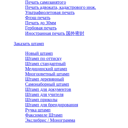
Печать самозанятого
Печать адвоката, кадастрового инж.
Ультрафиолетовая печать
Флэш печать
Печать до 30мм
Гербовая печать
Иностранная печать 国外密封
Заказать штамп
Новый штамп
Штамп по оттиску
Штамп стандартный
Медицинский штамп
Многоцветный штамп
Штамп деревянный
Самонаборный штамп
Штамп для документов
Штамп для учителя
Штамп приколы
Штамп для брендирования
Ручка штамп
Факсимиле Штамп
Экслибрис / Монограмма