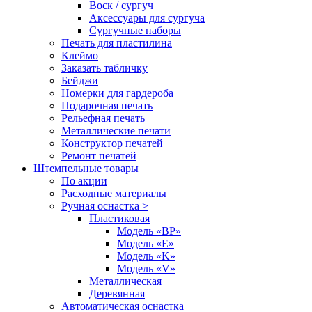
Воск / сургуч
Аксессуары для сургуча
Сургучные наборы
Печать для пластилина
Клеймо
Заказать табличку
Бейджи
Номерки для гардероба
Подарочная печать
Рельефная печать
Металлические печати
Конструктор печатей
Ремонт печатей
Штемпельные товары
По акции
Расходные материалы
Ручная оснастка >
Пластиковая
Модель «BP»
Модель «E»
Модель «K»
Модель «V»
Металлическая
Деревянная
Автоматическая оснастка