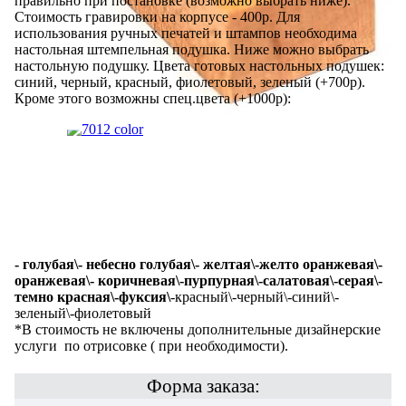
правильно при постановке (возможно выбрать ниже).
Стоимость гравировки на корпусе - 400р. Для
использования ручных печатей и штампов необходима
настольная штемпельная подушка. Ниже можно выбрать
настольную подушку. Цвета готовых настольных подушек:
синий, черный, красный, фиолетовый, зеленый (+700р).
Кроме этого возможны спец.цвета (+1000р):
- голубая\- небесно голубая\- желтая\-желто оранжевая\-
оранжевая\- коричневая\-пурпурная\-салатовая\-серая\-
темно красная\
-фуксия\
-красный\-черный\-синий\-
зеленый\-фиолетовый
*В стоимость не включены дополнительные дизайнерские
услуги по отрисовке ( при необходимости).
Форма заказа: