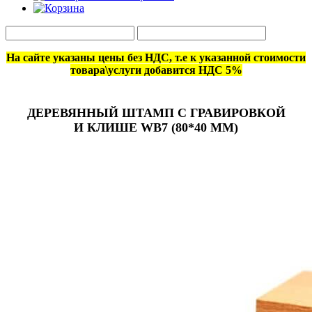
На сайте указаны цены без НДС, т.е к указанной стоимости
товара\услуги добавится НДС 5%
ДЕРЕВЯННЫЙ ШТАМП С ГРАВИРОВКОЙ
И КЛИШЕ WB7 (80*40 ММ)