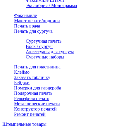
Факсимиле Штамп
Экслибрис / Монограмма
Факсимиле
Макет печати/подписи
Печать врача
Печать для сургуча
Сургучная печать
Воск / сургуч
Аксессуары для сургуча
Сургучные наборы
Печать для пластилина
Клеймо
Заказать табличку
Бейджи
Номерки для гардероба
Подарочная печать
Рельефная печать
Металлические печати
Конструктор печатей
Ремонт печатей
Штемпельные товары