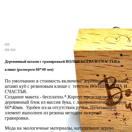
Деревянный штамп с гравировкой ВОЛШЕБСТВА И СЧАСТЬЯ и
клише (размером 60*40 мм)
По умолчанию в стоимость включено: деревянный буковый
штамп куб с резиновым клише с текстом ВОЛШЕБСТВА И
СЧАСТЬЯ.
Создание макета - бесплатно.*.Корпус представляет собой
деревянный блок из массив бука, с лакированием, размером
60*40мм. Удобен из-за отсутствия ручки. Печатающий
элемент выполнен из резины методом лазерной
гравировки.
Мода на экологичные материалы, натуральное дерево