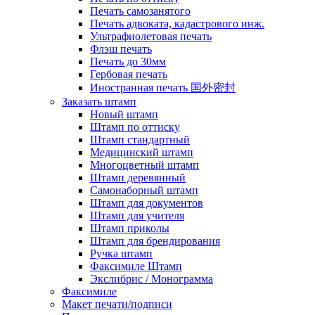
Печать самозанятого
Печать адвоката, кадастрового инж.
Ультрафиолетовая печать
Флэш печать
Печать до 30мм
Гербовая печать
Иностранная печать 国外密封
Заказать штамп
Новый штамп
Штамп по оттиску
Штамп стандартный
Медицинский штамп
Многоцветный штамп
Штамп деревянный
Самонаборный штамп
Штамп для документов
Штамп для учителя
Штамп приколы
Штамп для брендирования
Ручка штамп
Факсимиле Штамп
Экслибрис / Монограмма
Факсимиле
Макет печати/подписи