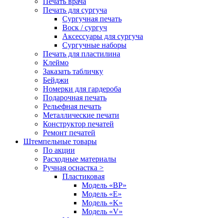
Печать врача
Печать для сургуча
Сургучная печать
Воск / сургуч
Аксессуары для сургуча
Сургучные наборы
Печать для пластилина
Клеймо
Заказать табличку
Бейджи
Номерки для гардероба
Подарочная печать
Рельефная печать
Металлические печати
Конструктор печатей
Ремонт печатей
Штемпельные товары
По акции
Расходные материалы
Ручная оснастка >
Пластиковая
Модель «BP»
Модель «E»
Модель «K»
Модель «V»