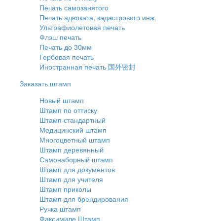
Печать самозанятого
Печать адвоката, кадастрового инж.
Ультрафиолетовая печать
Флэш печать
Печать до 30мм
Гербовая печать
Иностранная печать 国外密封
Заказать штамп
Новый штамп
Штамп по оттиску
Штамп стандартный
Медицинский штамп
Многоцветный штамп
Штамп деревянный
Самонаборный штамп
Штамп для документов
Штамп для учителя
Штамп приколы
Штамп для брендирования
Ручка штамп
Факсимиле Штамп