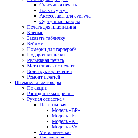
Сургучная печать
Воск / сургуч
Аксессуары для сургуча
Сургучные наборы
Печать для пластилина
Клеймо
Заказать табличку
Бейджи
Номерки для гардероба
Подарочная печать
Рельефная печать
Металлические печати
Конструктор печатей
Ремонт печатей
Штемпельные товары
По акции
Расходные материалы
Ручная оснастка >
Пластиковая
Модель «BP»
Модель «E»
Модель «K»
Модель «V»
Металлическая
Деревянная