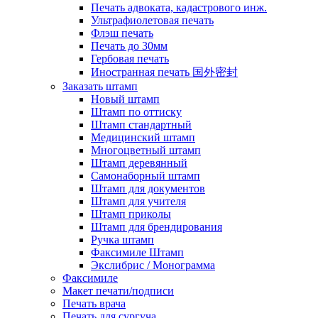
Печать адвоката, кадастрового инж.
Ультрафиолетовая печать
Флэш печать
Печать до 30мм
Гербовая печать
Иностранная печать 国外密封
Заказать штамп
Новый штамп
Штамп по оттиску
Штамп стандартный
Медицинский штамп
Многоцветный штамп
Штамп деревянный
Самонаборный штамп
Штамп для документов
Штамп для учителя
Штамп приколы
Штамп для брендирования
Ручка штамп
Факсимиле Штамп
Экслибрис / Монограмма
Факсимиле
Макет печати/подписи
Печать врача
Печать для сургуча