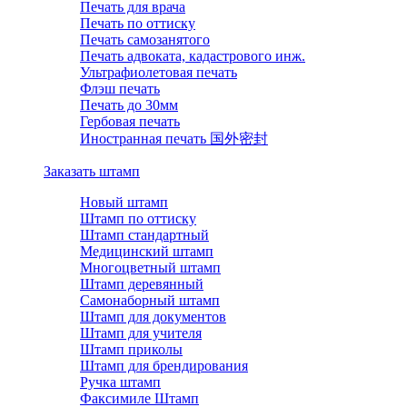
Печать для врача
Печать по оттиску
Печать самозанятого
Печать адвоката, кадастрового инж.
Ультрафиолетовая печать
Флэш печать
Печать до 30мм
Гербовая печать
Иностранная печать 国外密封
Заказать штамп
Новый штамп
Штамп по оттиску
Штамп стандартный
Медицинский штамп
Многоцветный штамп
Штамп деревянный
Самонаборный штамп
Штамп для документов
Штамп для учителя
Штамп приколы
Штамп для брендирования
Ручка штамп
Факсимиле Штамп