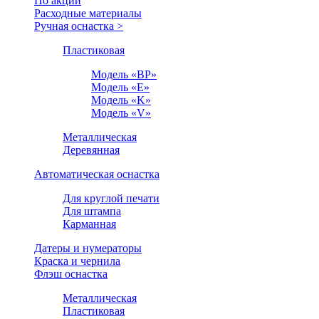
По акции
Расходные материалы
Ручная оснастка >
Пластиковая
Модель «BP»
Модель «E»
Модель «K»
Модель «V»
Металлическая
Деревянная
Автоматическая оснастка
Для круглой печати
Для штампа
Карманная
Датеры и нумераторы
Краска и чернила
Флэш оснастка
Металлическая
Пластиковая