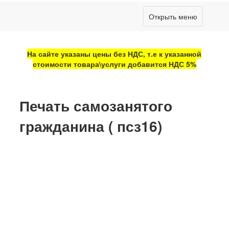
Открыть меню
На сайте указаны цены без НДС, т.е к указанной
стоимости товара\услуги добавится НДС 5%
Печать самозанятого
гражданина ( псз16)