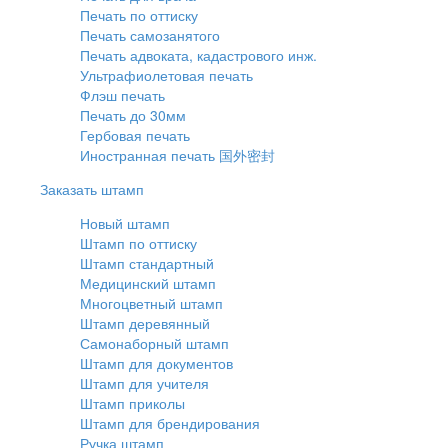
Печать по оттиску
Печать самозанятого
Печать адвоката, кадастрового инж.
Ультрафиолетовая печать
Флэш печать
Печать до 30мм
Гербовая печать
Иностранная печать 国外密封
Заказать штамп
Новый штамп
Штамп по оттиску
Штамп стандартный
Медицинский штамп
Многоцветный штамп
Штамп деревянный
Самонаборный штамп
Штамп для документов
Штамп для учителя
Штамп приколы
Штамп для брендирования
Ручка штамп