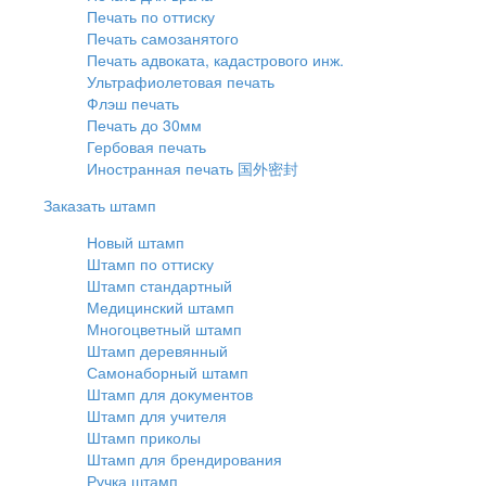
Печать по оттиску
Печать самозанятого
Печать адвоката, кадастрового инж.
Ультрафиолетовая печать
Флэш печать
Печать до 30мм
Гербовая печать
Иностранная печать 国外密封
Заказать штамп
Новый штамп
Штамп по оттиску
Штамп стандартный
Медицинский штамп
Многоцветный штамп
Штамп деревянный
Самонаборный штамп
Штамп для документов
Штамп для учителя
Штамп приколы
Штамп для брендирования
Ручка штамп