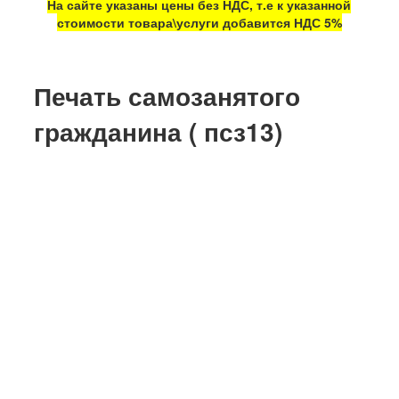
На сайте указаны цены без НДС, т.е к указанной
стоимости товара\услуги добавится НДС 5%
Печать самозанятого
гражданина ( псз13)