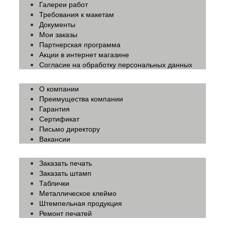
Галереи работ
Требования к макетам
Документы
Мои заказы
Партнерская программа
Акции в интернет магазине
Согласие на обработку персональных данных
О компании
Преимущества компании
Гарантия
Сертификат
Письмо директору
Вакансии
Заказать печать
Заказать штамп
Таблички
Металлическое клеймо
Штемпельная продукция
Ремонт печатей