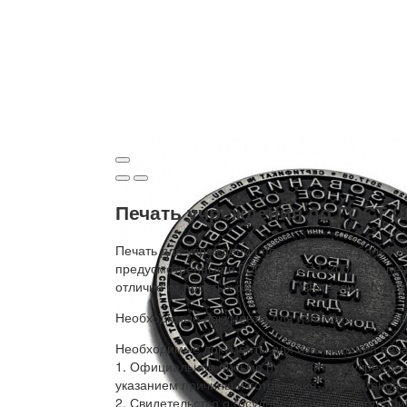
Печать учреждения по ГОСТ (
Печать для учреждения по ГОСТ имеет более лу
предусмотренные в ГОСТ Р 51511-2001. Степень
отличие от простых обычных, изготавливаются 
Необходимые документы для изготовления печ
Необходимые документы для изготовления печа
1. Официальное письмо руководителя учреждени
указанием причины изготовления- переименован
2. Свидетельство о государственной регистрации