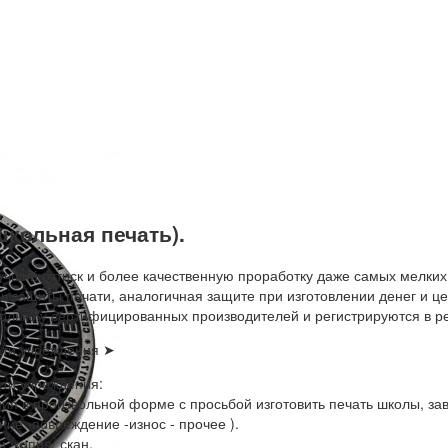
школьная печать).
чший оттиск и более качественную проработку даже самых мелких
 защиты печати, аналогичная защите при изготовлении денег и це
только у сертифицированных производителей и регистрируются в ре
ати учреждения ➤
ти учреждения:
я в произвольной форме с просьбой изготовить печать школы, за
ие -повреждение -износ - прочее ).
 /копия/ скан.