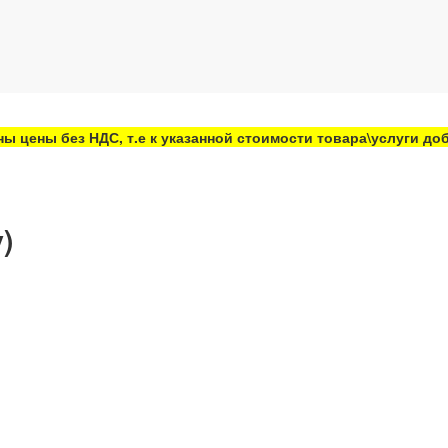
ны цены без НДС, т.е к указанной стоимости товара\услуги д
)