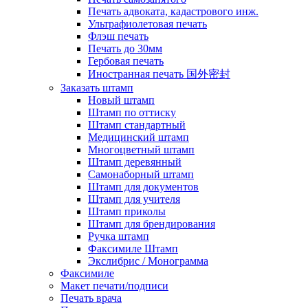
Печать адвоката, кадастрового инж.
Ультрафиолетовая печать
Флэш печать
Печать до 30мм
Гербовая печать
Иностранная печать 国外密封
Заказать штамп
Новый штамп
Штамп по оттиску
Штамп стандартный
Медицинский штамп
Многоцветный штамп
Штамп деревянный
Самонаборный штамп
Штамп для документов
Штамп для учителя
Штамп приколы
Штамп для брендирования
Ручка штамп
Факсимиле Штамп
Экслибрис / Монограмма
Факсимиле
Макет печати/подписи
Печать врача