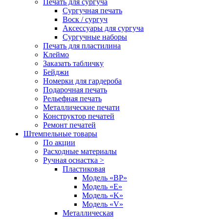
Печать для сургуча
Сургучная печать
Воск / сургуч
Аксессуары для сургуча
Сургучные наборы
Печать для пластилина
Клеймо
Заказать табличку
Бейджи
Номерки для гардероба
Подарочная печать
Рельефная печать
Металлические печати
Конструктор печатей
Ремонт печатей
Штемпельные товары
По акции
Расходные материалы
Ручная оснастка >
Пластиковая
Модель «BP»
Модель «E»
Модель «K»
Модель «V»
Металлическая