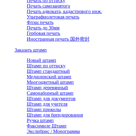
Печать по оттиску
Печать самозанятого
Печать адвоката, кадастрового инж.
Ультрафиолетовая печать
Флэш печать
Печать до 30мм
Гербовая печать
Иностранная печать 国外密封
Заказать штамп
Новый штамп
Штамп по оттиску
Штамп стандартный
Медицинский штамп
Многоцветный штамп
Штамп деревянный
Самонаборный штамп
Штамп для документов
Штамп для учителя
Штамп приколы
Штамп для брендирования
Ручка штамп
Факсимиле Штамп
Экслибрис / Монограмма