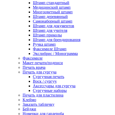
Штамп стандартный
Медицинский штамп
Многоцветный штамп
Штамп деревянный
Самонаборный штамп
Штамп для документов
Штамп для учителя
Штамп приколы
Штамп для брендирования
Ручка штамп
Факсимиле Штамп
Экслибрис / Монограмма
Факсимиле
Макет печати/подписи
Печать врача
Печать для сургуча
Сургучная печать
Воск / сургуч
Аксессуары для сургуча
Сургучные наборы
Печать для пластилина
Клеймо
Заказать табличку
Бейджи
Номерки для гардероба