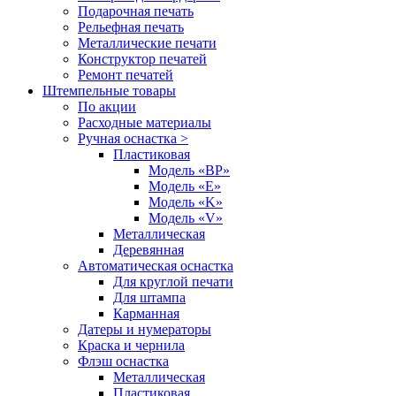
Подарочная печать
Рельефная печать
Металлические печати
Конструктор печатей
Ремонт печатей
Штемпельные товары
По акции
Расходные материалы
Ручная оснастка >
Пластиковая
Модель «BP»
Модель «E»
Модель «K»
Модель «V»
Металлическая
Деревянная
Автоматическая оснастка
Для круглой печати
Для штампа
Карманная
Датеры и нумераторы
Краска и чернила
Флэш оснастка
Металлическая
Пластиковая