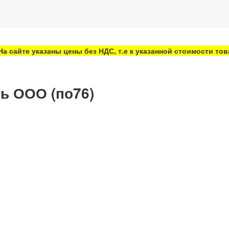
На сайте указаны цены без НДС, т.е к указанной стоимости то
ь ООО (по76)