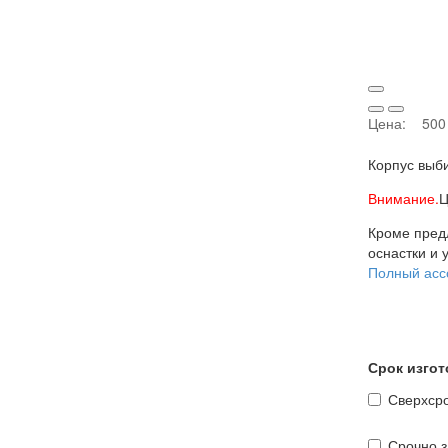
Цена:
500
Корпус выби
Внимание.
Ц
Кроме пред
оснастки и 
Полный асс
Срок изго
Сверхсро
Срочно з