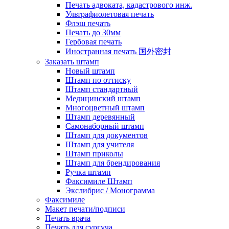
Печать адвоката, кадастрового инж.
Ультрафиолетовая печать
Флэш печать
Печать до 30мм
Гербовая печать
Иностранная печать 国外密封
Заказать штамп
Новый штамп
Штамп по оттиску
Штамп стандартный
Медицинский штамп
Многоцветный штамп
Штамп деревянный
Самонаборный штамп
Штамп для документов
Штамп для учителя
Штамп приколы
Штамп для брендирования
Ручка штамп
Факсимиле Штамп
Экслибрис / Монограмма
Факсимиле
Макет печати/подписи
Печать врача
Печать для сургуча