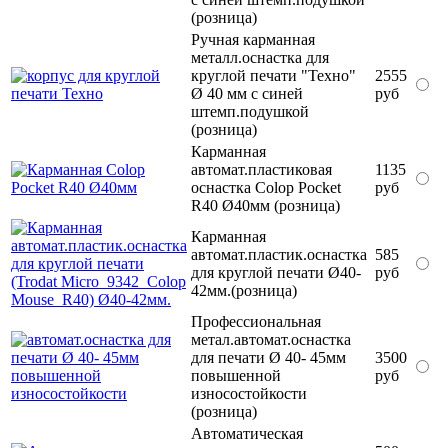
(розница)
Ручная карманная
металл.оснастка для
круглой печати "Техно"
2555
Ø 40 мм с синей
руб
штемп.подушкой
(розница)
Карманная
автомат.пластиковая
1135
оснастка Colop Pocket
руб
R40 Ø40мм (розница)
Карманная
автомат.пластик.оснастка
585
для круглой печати Ø40-
руб
42мм.(розница)
Профессиональная
метал.автомат.оснастка
для печати Ø 40- 45мм
3500
повышенной
руб
износостойкости
(розница)
Автоматическая