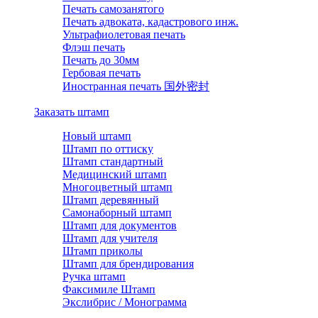
Печать самозанятого
Печать адвоката, кадастрового инж.
Ультрафиолетовая печать
Флэш печать
Печать до 30мм
Гербовая печать
Иностранная печать 国外密封
Заказать штамп
Новый штамп
Штамп по оттиску
Штамп стандартный
Медицинский штамп
Многоцветный штамп
Штамп деревянный
Самонаборный штамп
Штамп для документов
Штамп для учителя
Штамп приколы
Штамп для брендирования
Ручка штамп
Факсимиле Штамп
Экслибрис / Монограмма