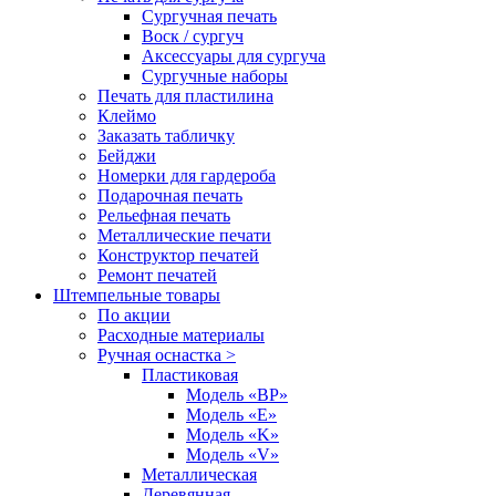
Сургучная печать
Воск / сургуч
Аксессуары для сургуча
Сургучные наборы
Печать для пластилина
Клеймо
Заказать табличку
Бейджи
Номерки для гардероба
Подарочная печать
Рельефная печать
Металлические печати
Конструктор печатей
Ремонт печатей
Штемпельные товары
По акции
Расходные материалы
Ручная оснастка >
Пластиковая
Модель «BP»
Модель «E»
Модель «K»
Модель «V»
Металлическая
Деревянная