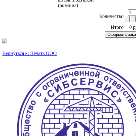
(розница)
Количество
Итого
0 р
Вернуться к: Печать ООО