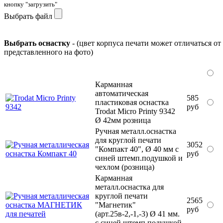
кнопку "загрузить"
Выбрать файл
Выбрать оснастку
- (цвет корпуса печати может отличаться от
представленного на фото)
Карманная
автоматическая
585
пластиковая оснастка
руб
Trodat Micro Printy 9342
Ø 42мм розница
Ручная металл.оснастка
для круглой печати
3052
"Компакт 40", Ø 40 мм с
руб
синей штемп.подушкой и
чехлом (розница)
Карманная
металл.оснастка для
круглой печати
2565
"Магнетик"
руб
(арт.25в-2,-1,-3) Ø 41 мм.
с синей штемп.подушкой