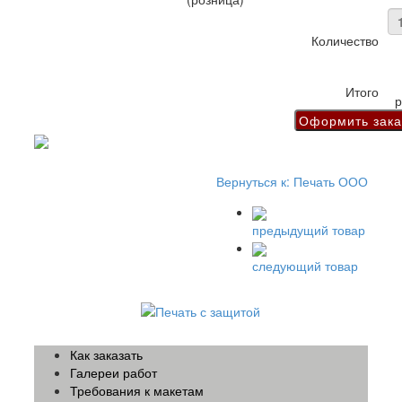
Количество
Итого
р
Вернуться к: Печать ООО
предыдущий товар
следующий товар
Как заказать
Галереи работ
Требования к макетам