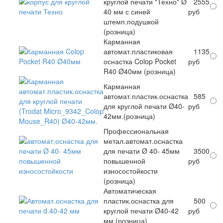
круглой печати "Техно" Ø
2555
40 мм с синей
руб
штемп.подушкой
(розница)
Карманная
автомат.пластиковая
1135
оснастка Colop Pocket
руб
R40 Ø40мм (розница)
Карманная
автомат.пластик.оснастка
585
для круглой печати Ø40-
руб
42мм.(розница)
Профессиональная
метал.автомат.оснастка
для печати Ø 40- 45мм
3500
повышенной
руб
износостойкости
(розница)
Автоматическая
пластик.оснастка для
500
круглой печати Ø40-42
руб
мм (розница)