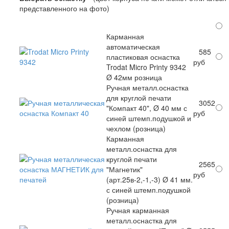
представленного на фото)
Карманная
автоматическая
585
пластиковая оснастка
руб
Trodat Micro Printy 9342
Ø 42мм розница
Ручная металл.оснастка
для круглой печати
3052
"Компакт 40", Ø 40 мм с
руб
синей штемп.подушкой и
чехлом (розница)
Карманная
металл.оснастка для
круглой печати
2565
"Магнетик"
руб
(арт.25в-2,-1,-3) Ø 41 мм.
с синей штемп.подушкой
(розница)
Ручная карманная
металл.оснастка для