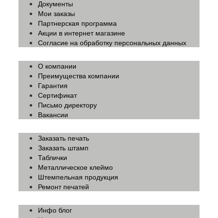
Документы
Мои заказы
Партнерская программа
Акции в интернет магазине
Согласие на обработку персональных данных
О компании
Преимущества компании
Гарантия
Сертификат
Письмо директору
Вакансии
Заказать печать
Заказать штамп
Таблички
Металлическое клеймо
Штемпельная продукция
Ремонт печатей
Инфо блог