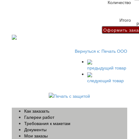
Количество
Итого
р
Вернуться к: Печать ООО
предыдущий товар
следующий товар
Как заказать
Галереи работ
Требования к макетам
Документы
Мои заказы