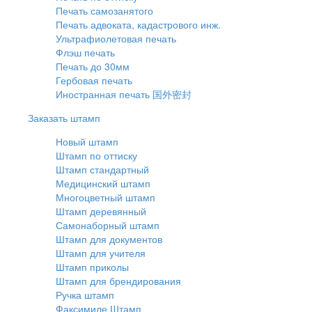
Печать самозанятого
Печать адвоката, кадастрового инж.
Ультрафиолетовая печать
Флэш печать
Печать до 30мм
Гербовая печать
Иностранная печать 国外密封
Заказать штамп
Новый штамп
Штамп по оттиску
Штамп стандартный
Медицинский штамп
Многоцветный штамп
Штамп деревянный
Самонаборный штамп
Штамп для документов
Штамп для учителя
Штамп приколы
Штамп для брендирования
Ручка штамп
Факсимиле Штамп