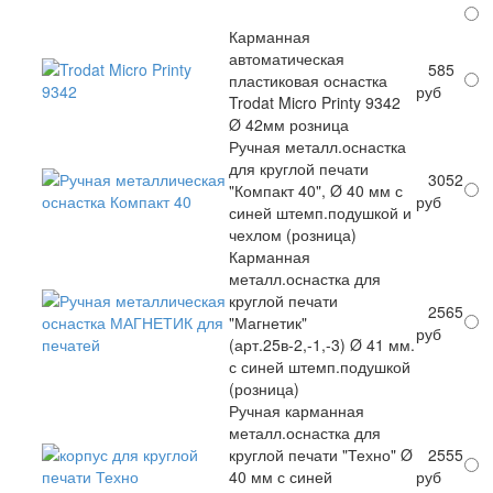
Карманная
автоматическая
585
пластиковая оснастка
руб
Trodat Micro Printy 9342
Ø 42мм розница
Ручная металл.оснастка
для круглой печати
3052
"Компакт 40", Ø 40 мм с
руб
синей штемп.подушкой и
чехлом (розница)
Карманная
металл.оснастка для
круглой печати
2565
"Магнетик"
руб
(арт.25в-2,-1,-3) Ø 41 мм.
с синей штемп.подушкой
(розница)
Ручная карманная
металл.оснастка для
круглой печати "Техно" Ø
2555
40 мм с синей
руб