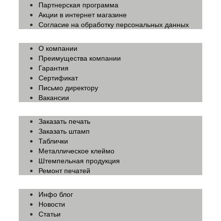
Партнерская программа
Акции в интернет магазине
Согласие на обработку персональных данных
О компании
Преимущества компании
Гарантия
Сертификат
Письмо директору
Вакансии
Заказать печать
Заказать штамп
Таблички
Металлическое клеймо
Штемпельная продукция
Ремонт печатей
Инфо блог
Новости
Статьи