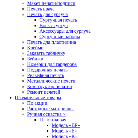
Макет печати/подписи
Печать врача
Печать для сургуча
Сургучная печать
Воск / сургуч
Аксессуары для сургуча
Сургучные наборы
Печать для пластилина
Клеймо
Заказать табличку
Бейджи
Номерки для гардероба
Подарочная печать
Рельефная печать
Металлические печати
Конструктор печатей
Ремонт печатей
Штемпельные товары
По акции
Расходные материалы
Ручная оснастка >
Пластиковая
Модель «BP»
Модель «E»
Модель «K»