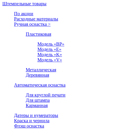
Штемпельные товары
По акции
Расходные материалы
Ручная оснастка >
Пластиковая
Модель «BP»
Модель «E»
Модель «K»
Модель «V»
Металлическая
Деревянная
Автоматическая оснастка
Для круглой печати
Для штампа
Карманная
Датеры и нумераторы
Краска и чернила
Флэш оснастка