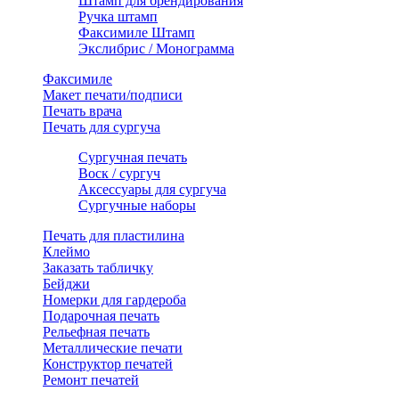
Штамп для брендирования
Ручка штамп
Факсимиле Штамп
Экслибрис / Монограмма
Факсимиле
Макет печати/подписи
Печать врача
Печать для сургуча
Сургучная печать
Воск / сургуч
Аксессуары для сургуча
Сургучные наборы
Печать для пластилина
Клеймо
Заказать табличку
Бейджи
Номерки для гардероба
Подарочная печать
Рельефная печать
Металлические печати
Конструктор печатей
Ремонт печатей