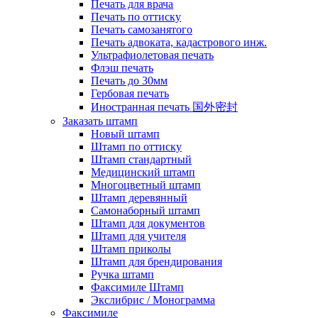
Печать для врача
Печать по оттиску
Печать самозанятого
Печать адвоката, кадастрового инж.
Ультрафиолетовая печать
Флэш печать
Печать до 30мм
Гербовая печать
Иностранная печать 国外密封
Заказать штамп
Новый штамп
Штамп по оттиску
Штамп стандартный
Медицинский штамп
Многоцветный штамп
Штамп деревянный
Самонаборный штамп
Штамп для документов
Штамп для учителя
Штамп приколы
Штамп для брендирования
Ручка штамп
Факсимиле Штамп
Экслибрис / Монограмма
Факсимиле