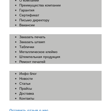
О компании
Преимущества компании
Гарантия
Сертификат
Письмо директору
Вакансии
Заказать печать
Заказать штамп
Таблички
Металлическое клеймо
Штемпельная продукция
Ремонт печатей
Инфо блог
Новости
Статьи
Прайсы
Доставка
Контакты
Оставить отзыв о нас