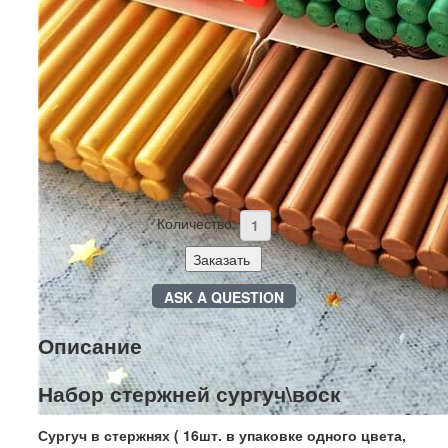
сургуч\воск Ø 7мм
ВНИМАНИЕ!!
Указанная цена действительна при заказе более 10
000руб. Если менее 10 000руб - цены выше! Уточняйте
у менеджера
Артикул:
naborsurg7
Цена:
885 руб
Количество:
Заказать
ASK A QUESTION
Описание
Набор стержней сургуч\воск
Сургуч в стержнях ( 16шт. в упаковке одного цвета,