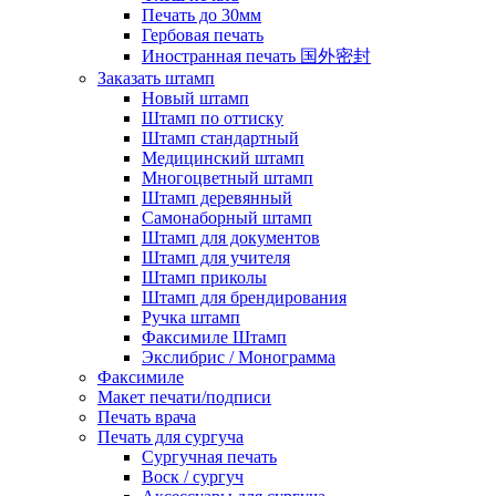
Печать до 30мм
Гербовая печать
Иностранная печать 国外密封
Заказать штамп
Новый штамп
Штамп по оттиску
Штамп стандартный
Медицинский штамп
Многоцветный штамп
Штамп деревянный
Самонаборный штамп
Штамп для документов
Штамп для учителя
Штамп приколы
Штамп для брендирования
Ручка штамп
Факсимиле Штамп
Экслибрис / Монограмма
Факсимиле
Макет печати/подписи
Печать врача
Печать для сургуча
Сургучная печать
Воск / сургуч