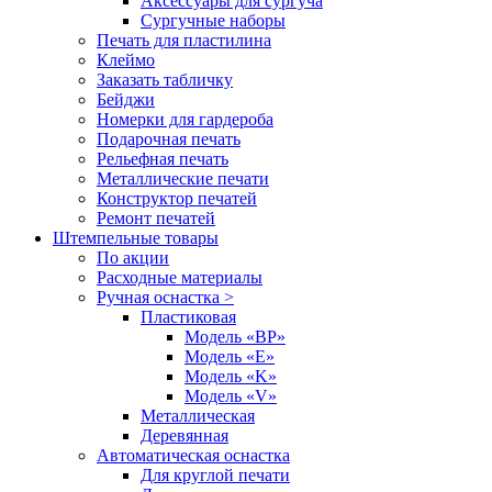
Аксессуары для сургуча
Сургучные наборы
Печать для пластилина
Клеймо
Заказать табличку
Бейджи
Номерки для гардероба
Подарочная печать
Рельефная печать
Металлические печати
Конструктор печатей
Ремонт печатей
Штемпельные товары
По акции
Расходные материалы
Ручная оснастка >
Пластиковая
Модель «BP»
Модель «E»
Модель «K»
Модель «V»
Металлическая
Деревянная
Автоматическая оснастка
Для круглой печати