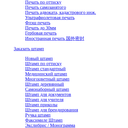
Печать по оттиску
Печать самозанятого
Печать адвоката, кадастрового инж.
Ультрафиолетовая печать
Флэш печать
Печать до 30мм
Гербовая печать
Иностранная печать 国外密封
Заказать штамп
Новый штамп
Штамп по оттиску
Штамп стандартный
Медицинский штамп
Многоцветный штамп
Штамп деревянный
Самонаборный штамп
Штамп для документов
Штамп для учителя
Штамп приколы
Штамп для брендирования
Ручка штамп
Факсимиле Штамп
Экслибрис / Монограмма