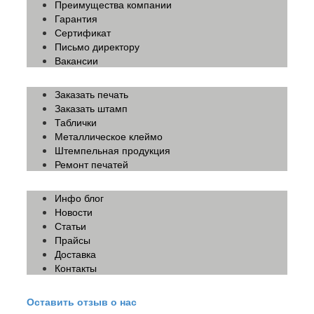
Преимущества компании
Гарантия
Сертификат
Письмо директору
Вакансии
Заказать печать
Заказать штамп
Таблички
Металлическое клеймо
Штемпельная продукция
Ремонт печатей
Инфо блог
Новости
Статьи
Прайсы
Доставка
Контакты
Оставить отзыв о нас