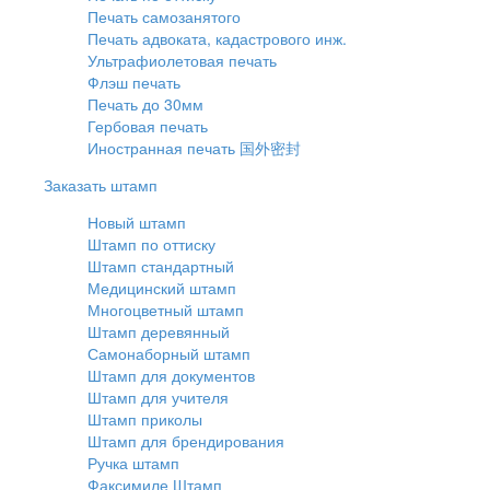
Печать самозанятого
Печать адвоката, кадастрового инж.
Ультрафиолетовая печать
Флэш печать
Печать до 30мм
Гербовая печать
Иностранная печать 国外密封
Заказать штамп
Новый штамп
Штамп по оттиску
Штамп стандартный
Медицинский штамп
Многоцветный штамп
Штамп деревянный
Самонаборный штамп
Штамп для документов
Штамп для учителя
Штамп приколы
Штамп для брендирования
Ручка штамп
Факсимиле Штамп