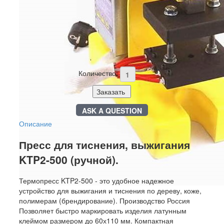
(ручной)
Наличие:
in stock
10000000 товаров
Артикул:
press_burn_KTR2_500
Цена:
46000 руб
Количество:
Заказать
ASK A QUESTION
Описание
+
-
Пресс для тиснения, выжигания
KTP2-500 (ручной).
Термопресс KTP2-500 - это удобное надежное
устройство для выжигания и тиснения по дереву, коже,
полимерам (брендирование). Производство Россия
Позволяет быстро маркировать изделия латунным
клеймом размером до 60х110 мм. Компактная