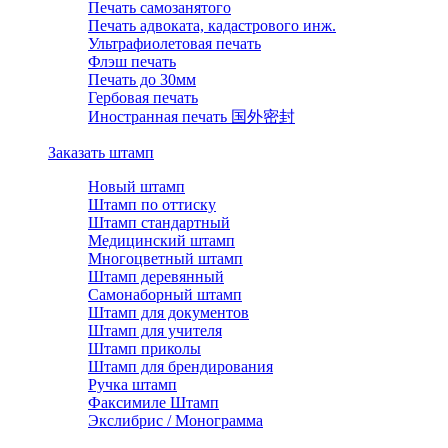
Печать самозанятого
Печать адвоката, кадастрового инж.
Ультрафиолетовая печать
Флэш печать
Печать до 30мм
Гербовая печать
Иностранная печать 国外密封
Заказать штамп
Новый штамп
Штамп по оттиску
Штамп стандартный
Медицинский штамп
Многоцветный штамп
Штамп деревянный
Самонаборный штамп
Штамп для документов
Штамп для учителя
Штамп приколы
Штамп для брендирования
Ручка штамп
Факсимиле Штамп
Экслибрис / Монограмма