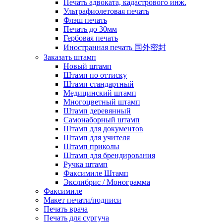
Печать адвоката, кадастрового инж.
Ультрафиолетовая печать
Флэш печать
Печать до 30мм
Гербовая печать
Иностранная печать 国外密封
Заказать штамп
Новый штамп
Штамп по оттиску
Штамп стандартный
Медицинский штамп
Многоцветный штамп
Штамп деревянный
Самонаборный штамп
Штамп для документов
Штамп для учителя
Штамп приколы
Штамп для брендирования
Ручка штамп
Факсимиле Штамп
Экслибрис / Монограмма
Факсимиле
Макет печати/подписи
Печать врача
Печать для сургуча