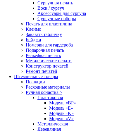
Сургучная печать
Воск / сургуч
Аксессуары для сургуча
Сургучные наборы
Печать для пластилина
Клеймо
Заказать табличку
Бейджи
Номерки для гардероба
Подарочная печать
Рельефная печать
Металлические печати
Конструктор печатей
Ремонт печатей
Штемпельные товары
По акции
Расходные материалы
Ручная оснастка >
Пластиковая
Модель «BP»
Модель «E»
Модель «K»
Модель «V»
Металлическая
Деревянная