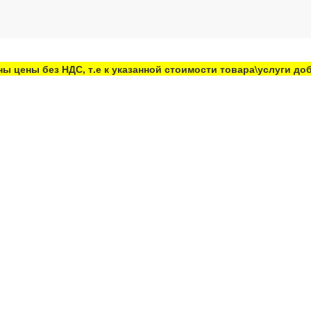
ны цены без НДС, т.е к указанной стоимости товара\услуги д