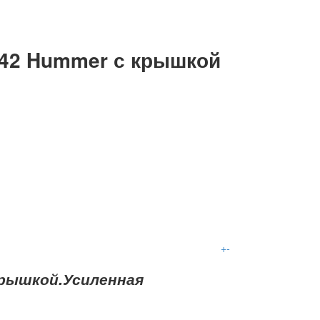
042 Hummer с крышкой
+
-
крышкой.Усиленная