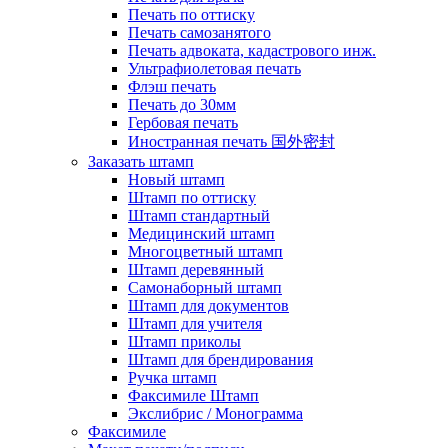
Печать по оттиску
Печать самозанятого
Печать адвоката, кадастрового инж.
Ультрафиолетовая печать
Флэш печать
Печать до 30мм
Гербовая печать
Иностранная печать 国外密封
Заказать штамп
Новый штамп
Штамп по оттиску
Штамп стандартный
Медицинский штамп
Многоцветный штамп
Штамп деревянный
Самонаборный штамп
Штамп для документов
Штамп для учителя
Штамп приколы
Штамп для брендирования
Ручка штамп
Факсимиле Штамп
Экслибрис / Монограмма
Факсимиле