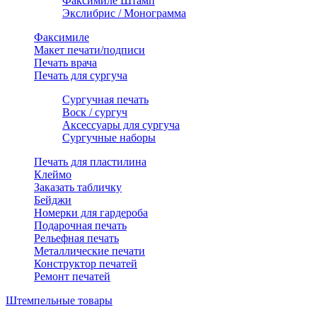
Факсимиле Штамп
Экслибрис / Монограмма
Факсимиле
Макет печати/подписи
Печать врача
Печать для сургуча
Сургучная печать
Воск / сургуч
Аксессуары для сургуча
Сургучные наборы
Печать для пластилина
Клеймо
Заказать табличку
Бейджи
Номерки для гардероба
Подарочная печать
Рельефная печать
Металлические печати
Конструктор печатей
Ремонт печатей
Штемпельные товары