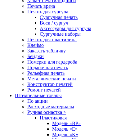
Макет печати/подписи
Печать врача
Печать для сургуча
Сургучная печать
Воск / сургуч
Аксессуары для сургуча
Сургучные наборы
Печать для пластилина
Клеймо
Заказать табличку
Бейджи
Номерки для гардероба
Подарочная печать
Рельефная печать
Металлические печати
Конструктор печатей
Ремонт печатей
Штемпельные товары
По акции
Расходные материалы
Ручная оснастка >
Пластиковая
Модель «BP»
Модель «E»
Модель «K»