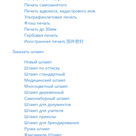
Печать самозанятого
Печать адвоката, кадастрового инж.
Ультрафиолетовая печать
Флэш печать
Печать до 30мм
Гербовая печать
Иностранная печать 国外密封
Заказать штамп
Новый штамп
Штамп по оттиску
Штамп стандартный
Медицинский штамп
Многоцветный штамп
Штамп деревянный
Самонаборный штамп
Штамп для документов
Штамп для учителя
Штамп приколы
Штамп для брендирования
Ручка штамп
Факсимиле Штамп