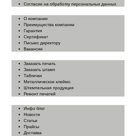
Согласие на обработку персональных данных
О компании
Преимущества компании
Гарантия
Сертификат
Письмо директору
Вакансии
Заказать печать
Заказать штамп
Таблички
Металлическое клеймо
Штемпельная продукция
Ремонт печатей
Инфо блог
Новости
Статьи
Прайсы
Доставка