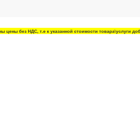
ны цены без НДС, т.е к указанной стоимости товара\услуги д