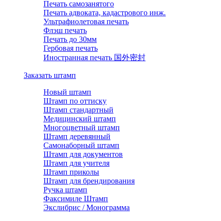
Печать самозанятого
Печать адвоката, кадастрового инж.
Ультрафиолетовая печать
Флэш печать
Печать до 30мм
Гербовая печать
Иностранная печать 国外密封
Заказать штамп
Новый штамп
Штамп по оттиску
Штамп стандартный
Медицинский штамп
Многоцветный штамп
Штамп деревянный
Самонаборный штамп
Штамп для документов
Штамп для учителя
Штамп приколы
Штамп для брендирования
Ручка штамп
Факсимиле Штамп
Экслибрис / Монограмма