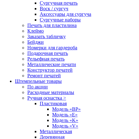
Сургучная печать
Воск / сургуч
Аксессуары для сургуча
Сургучные наборы
Печать для пластилина
Клеймо
Заказать табличку
Бейджи
Номерки для гардероба
Подарочная печать
Рельефная печать
Металлические печати
Конструктор печатей
Ремонт печатей
Штемпельные товары
По акции
Расходные материалы
Ручная оснастка >
Пластиковая
Модель «BP»
Модель «E»
Модель «K»
Модель «V»
Металлическая
Деревянная