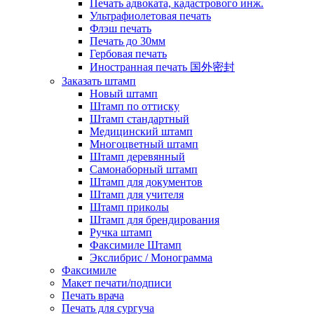
Печать адвоката, кадастрового инж.
Ультрафиолетовая печать
Флэш печать
Печать до 30мм
Гербовая печать
Иностранная печать 国外密封
Заказать штамп
Новый штамп
Штамп по оттиску
Штамп стандартный
Медицинский штамп
Многоцветный штамп
Штамп деревянный
Самонаборный штамп
Штамп для документов
Штамп для учителя
Штамп приколы
Штамп для брендирования
Ручка штамп
Факсимиле Штамп
Экслибрис / Монограмма
Факсимиле
Макет печати/подписи
Печать врача
Печать для сургуча