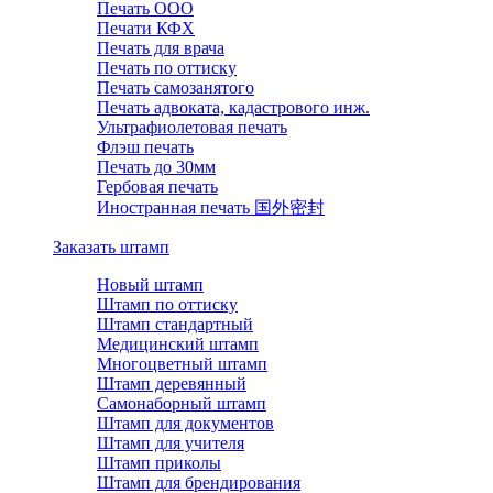
Печать ООО
Печати КФХ
Печать для врача
Печать по оттиску
Печать самозанятого
Печать адвоката, кадастрового инж.
Ультрафиолетовая печать
Флэш печать
Печать до 30мм
Гербовая печать
Иностранная печать 国外密封
Заказать штамп
Новый штамп
Штамп по оттиску
Штамп стандартный
Медицинский штамп
Многоцветный штамп
Штамп деревянный
Самонаборный штамп
Штамп для документов
Штамп для учителя
Штамп приколы
Штамп для брендирования