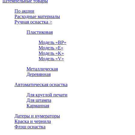
Штемпельные товары
По акции
Расходные материалы
Ручная оснастка >
Пластиковая
Модель «BP»
Модель «E»
Модель «K»
Модель «V»
Металлическая
Деревянная
Автоматическая оснастка
Для круглой печати
Для штампа
Карманная
Датеры и нумераторы
Краска и чернила
Флэш оснастка