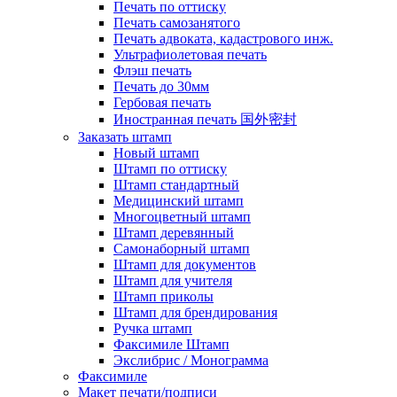
Печать по оттиску
Печать самозанятого
Печать адвоката, кадастрового инж.
Ультрафиолетовая печать
Флэш печать
Печать до 30мм
Гербовая печать
Иностранная печать 国外密封
Заказать штамп
Новый штамп
Штамп по оттиску
Штамп стандартный
Медицинский штамп
Многоцветный штамп
Штамп деревянный
Самонаборный штамп
Штамп для документов
Штамп для учителя
Штамп приколы
Штамп для брендирования
Ручка штамп
Факсимиле Штамп
Экслибрис / Монограмма
Факсимиле
Макет печати/подписи