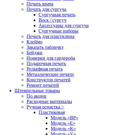
Печать врача
Печать для сургуча
Сургучная печать
Воск / сургуч
Аксессуары для сургуча
Сургучные наборы
Печать для пластилина
Клеймо
Заказать табличку
Бейджи
Номерки для гардероба
Подарочная печать
Рельефная печать
Металлические печати
Конструктор печатей
Ремонт печатей
Штемпельные товары
По акции
Расходные материалы
Ручная оснастка >
Пластиковая
Модель «BP»
Модель «E»
Модель «K»
Модель «V»