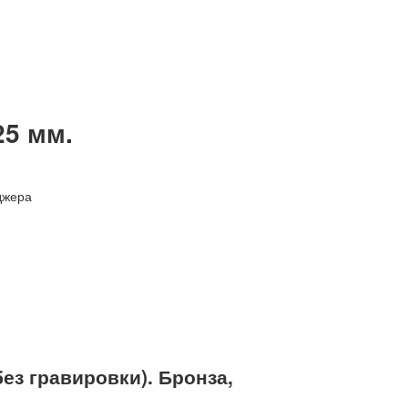
25 мм.
джера
ез гравировки). Бронза,