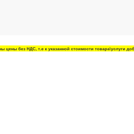
ны цены без НДС, т.е к указанной стоимости товара\услуги д