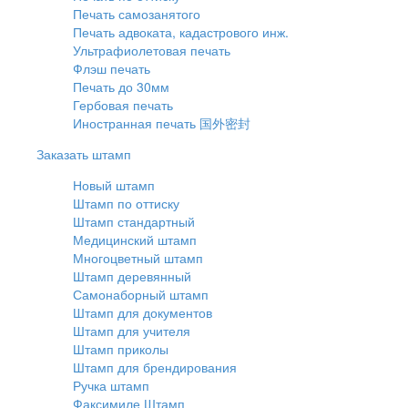
Печать самозанятого
Печать адвоката, кадастрового инж.
Ультрафиолетовая печать
Флэш печать
Печать до 30мм
Гербовая печать
Иностранная печать 国外密封
Заказать штамп
Новый штамп
Штамп по оттиску
Штамп стандартный
Медицинский штамп
Многоцветный штамп
Штамп деревянный
Самонаборный штамп
Штамп для документов
Штамп для учителя
Штамп приколы
Штамп для брендирования
Ручка штамп
Факсимиле Штамп