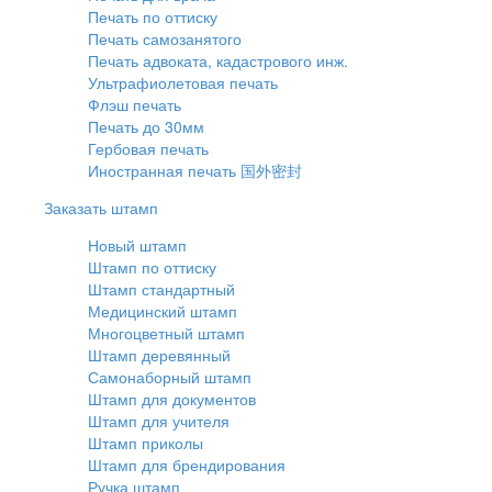
Печать по оттиску
Печать самозанятого
Печать адвоката, кадастрового инж.
Ультрафиолетовая печать
Флэш печать
Печать до 30мм
Гербовая печать
Иностранная печать 国外密封
Заказать штамп
Новый штамп
Штамп по оттиску
Штамп стандартный
Медицинский штамп
Многоцветный штамп
Штамп деревянный
Самонаборный штамп
Штамп для документов
Штамп для учителя
Штамп приколы
Штамп для брендирования
Ручка штамп