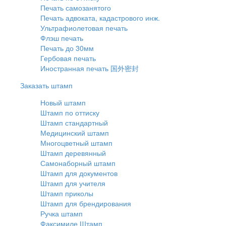
Печать самозанятого
Печать адвоката, кадастрового инж.
Ультрафиолетовая печать
Флэш печать
Печать до 30мм
Гербовая печать
Иностранная печать 国外密封
Заказать штамп
Новый штамп
Штамп по оттиску
Штамп стандартный
Медицинский штамп
Многоцветный штамп
Штамп деревянный
Самонаборный штамп
Штамп для документов
Штамп для учителя
Штамп приколы
Штамп для брендирования
Ручка штамп
Факсимиле Штамп