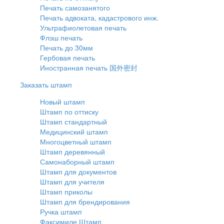
Печать самозанятого
Печать адвоката, кадастрового инж.
Ультрафиолетовая печать
Флэш печать
Печать до 30мм
Гербовая печать
Иностранная печать 国外密封
Заказать штамп
Новый штамп
Штамп по оттиску
Штамп стандартный
Медицинский штамп
Многоцветный штамп
Штамп деревянный
Самонаборный штамп
Штамп для документов
Штамп для учителя
Штамп приколы
Штамп для брендирования
Ручка штамп
Факсимиле Штамп