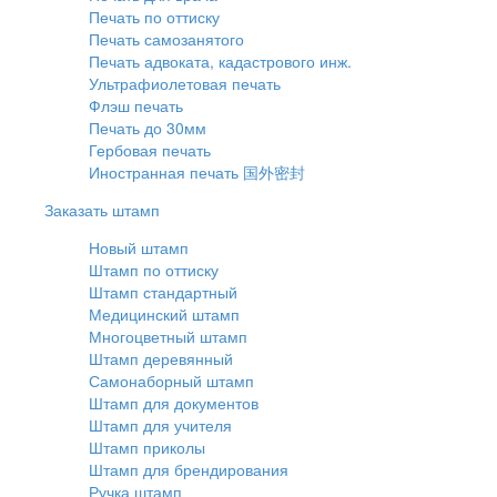
Печать по оттиску
Печать самозанятого
Печать адвоката, кадастрового инж.
Ультрафиолетовая печать
Флэш печать
Печать до 30мм
Гербовая печать
Иностранная печать 国外密封
Заказать штамп
Новый штамп
Штамп по оттиску
Штамп стандартный
Медицинский штамп
Многоцветный штамп
Штамп деревянный
Самонаборный штамп
Штамп для документов
Штамп для учителя
Штамп приколы
Штамп для брендирования
Ручка штамп