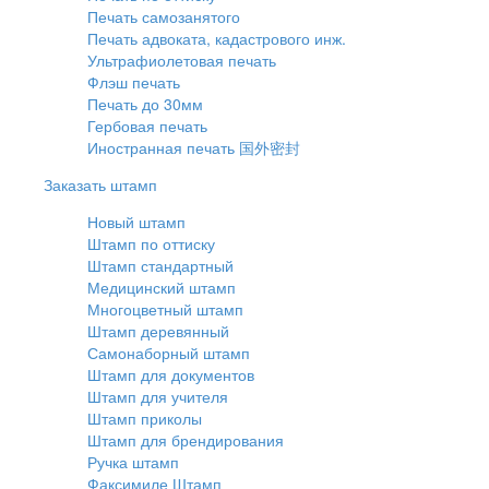
Печать самозанятого
Печать адвоката, кадастрового инж.
Ультрафиолетовая печать
Флэш печать
Печать до 30мм
Гербовая печать
Иностранная печать 国外密封
Заказать штамп
Новый штамп
Штамп по оттиску
Штамп стандартный
Медицинский штамп
Многоцветный штамп
Штамп деревянный
Самонаборный штамп
Штамп для документов
Штамп для учителя
Штамп приколы
Штамп для брендирования
Ручка штамп
Факсимиле Штамп