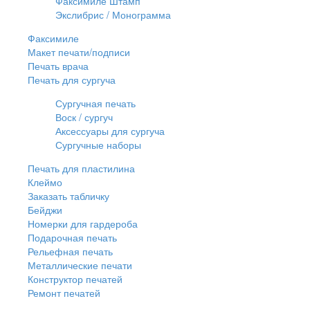
Факсимиле Штамп
Экслибрис / Монограмма
Факсимиле
Макет печати/подписи
Печать врача
Печать для сургуча
Сургучная печать
Воск / сургуч
Аксессуары для сургуча
Сургучные наборы
Печать для пластилина
Клеймо
Заказать табличку
Бейджи
Номерки для гардероба
Подарочная печать
Рельефная печать
Металлические печати
Конструктор печатей
Ремонт печатей