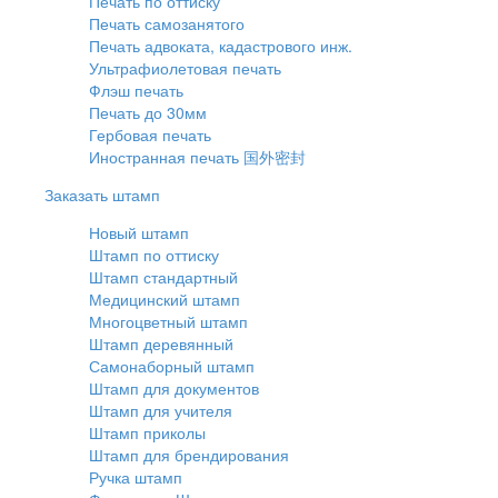
Печать по оттиску
Печать самозанятого
Печать адвоката, кадастрового инж.
Ультрафиолетовая печать
Флэш печать
Печать до 30мм
Гербовая печать
Иностранная печать 国外密封
Заказать штамп
Новый штамп
Штамп по оттиску
Штамп стандартный
Медицинский штамп
Многоцветный штамп
Штамп деревянный
Самонаборный штамп
Штамп для документов
Штамп для учителя
Штамп приколы
Штамп для брендирования
Ручка штамп