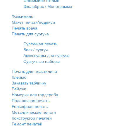
Факсимиле Штамп
Экслибрис / Монограмма
Факсимиле
Макет печати/подписи
Печать врача
Печать для сургуча
Сургучная печать
Воск / сургуч
Аксессуары для сургуча
Сургучные наборы
Печать для пластилина
Клеймо
Заказать табличку
Бейджи
Номерки для гардероба
Подарочная печать
Рельефная печать
Металлические печати
Конструктор печатей
Ремонт печатей