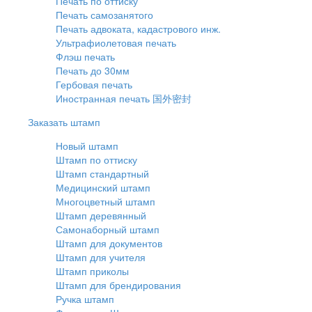
Печать по оттиску
Печать самозанятого
Печать адвоката, кадастрового инж.
Ультрафиолетовая печать
Флэш печать
Печать до 30мм
Гербовая печать
Иностранная печать 国外密封
Заказать штамп
Новый штамп
Штамп по оттиску
Штамп стандартный
Медицинский штамп
Многоцветный штамп
Штамп деревянный
Самонаборный штамп
Штамп для документов
Штамп для учителя
Штамп приколы
Штамп для брендирования
Ручка штамп