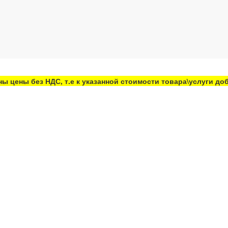
ны цены без НДС, т.е к указанной стоимости товара\услуги д