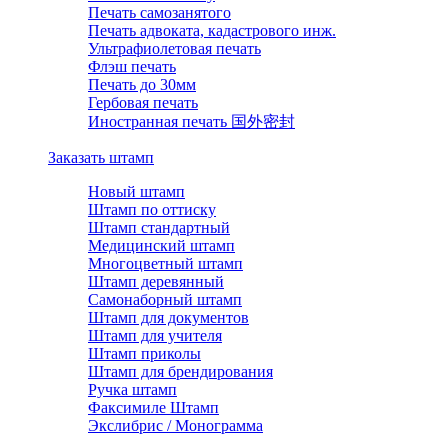
Печать самозанятого
Печать адвоката, кадастрового инж.
Ультрафиолетовая печать
Флэш печать
Печать до 30мм
Гербовая печать
Иностранная печать 国外密封
Заказать штамп
Новый штамп
Штамп по оттиску
Штамп стандартный
Медицинский штамп
Многоцветный штамп
Штамп деревянный
Самонаборный штамп
Штамп для документов
Штамп для учителя
Штамп приколы
Штамп для брендирования
Ручка штамп
Факсимиле Штамп
Экслибрис / Монограмма