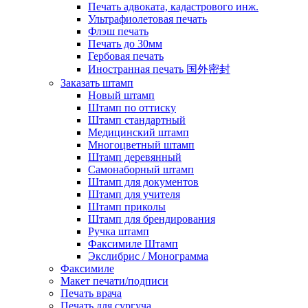
Печать адвоката, кадастрового инж.
Ультрафиолетовая печать
Флэш печать
Печать до 30мм
Гербовая печать
Иностранная печать 国外密封
Заказать штамп
Новый штамп
Штамп по оттиску
Штамп стандартный
Медицинский штамп
Многоцветный штамп
Штамп деревянный
Самонаборный штамп
Штамп для документов
Штамп для учителя
Штамп приколы
Штамп для брендирования
Ручка штамп
Факсимиле Штамп
Экслибрис / Монограмма
Факсимиле
Макет печати/подписи
Печать врача
Печать для сургуча