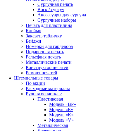
Сургучная печать
Воск / сургуч
Аксессуары для сургуча
Сургучные наборы
Печать для пластилина
Клеймо
Заказать табличку
Бейджи
Номерки для гардероба
Подарочная печать
Рельефная печать
Металлические печати
Конструктор печатей
Ремонт печатей
Штемпельные товары
По акции
Расходные материалы
Ручная оснастка >
Пластиковая
Модель «BP»
Модель «E»
Модель «K»
Модель «V»
Металлическая
Деревянная