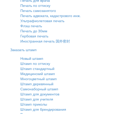
Печать для врача
Печать по оттиску
Печать самозанятого
Печать адвоката, кадастрового инж.
Ультрафиолетовая печать
Флэш печать
Печать до 30мм
Гербовая печать
Иностранная печать 国外密封
Заказать штамп
Новый штамп
Штамп по оттиску
Штамп стандартный
Медицинский штамп
Многоцветный штамп
Штамп деревянный
Самонаборный штамп
Штамп для документов
Штамп для учителя
Штамп приколы
Штамп для брендирования