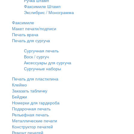
Ручка штамп
Факсимиле Штамп
Экслибрис / Монограмма
Факсимиле
Макет печати/подписи
Печать врача
Печать для сургуча
Сургучная печать
Воск / сургуч
Аксессуары для сургуча
Сургучные наборы
Печать для пластилина
Клеймо
Заказать табличку
Бейджи
Номерки для гардероба
Подарочная печать
Рельефная печать
Металлические печати
Конструктор печатей
Ремонт печатей