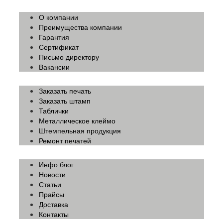
О компании
Преимущества компании
Гарантия
Сертификат
Письмо директору
Вакансии
Заказать печать
Заказать штамп
Таблички
Металлическое клеймо
Штемпельная продукция
Ремонт печатей
Инфо блог
Новости
Статьи
Прайсы
Доставка
Контакты