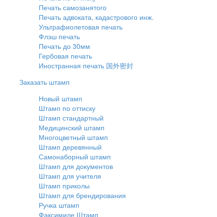
Печать самозанятого
Печать адвоката, кадастрового инж.
Ультрафиолетовая печать
Флэш печать
Печать до 30мм
Гербовая печать
Иностранная печать 国外密封
Заказать штамп
Новый штамп
Штамп по оттиску
Штамп стандартный
Медицинский штамп
Многоцветный штамп
Штамп деревянный
Самонаборный штамп
Штамп для документов
Штамп для учителя
Штамп приколы
Штамп для брендирования
Ручка штамп
Факсимиле Штамп