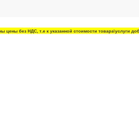
ны цены без НДС, т.е к указанной стоимости товара\услуги д