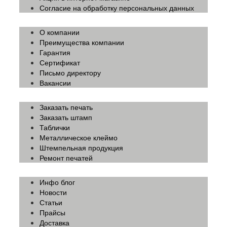
Согласие на обработку персональных данных
О компании
Преимущества компании
Гарантия
Сертификат
Письмо директору
Вакансии
Заказать печать
Заказать штамп
Таблички
Металлическое клеймо
Штемпельная продукция
Ремонт печатей
Инфо блог
Новости
Статьи
Прайсы
Доставка