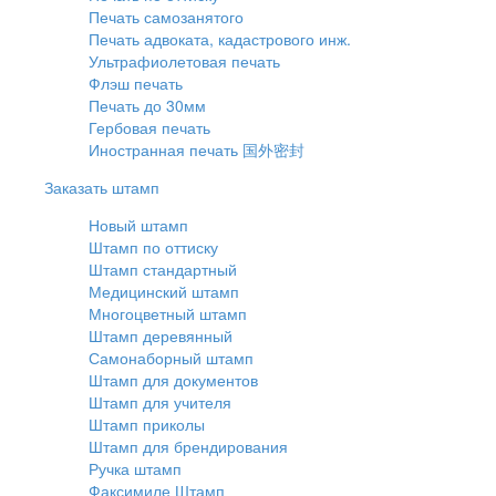
Печать самозанятого
Печать адвоката, кадастрового инж.
Ультрафиолетовая печать
Флэш печать
Печать до 30мм
Гербовая печать
Иностранная печать 国外密封
Заказать штамп
Новый штамп
Штамп по оттиску
Штамп стандартный
Медицинский штамп
Многоцветный штамп
Штамп деревянный
Самонаборный штамп
Штамп для документов
Штамп для учителя
Штамп приколы
Штамп для брендирования
Ручка штамп
Факсимиле Штамп