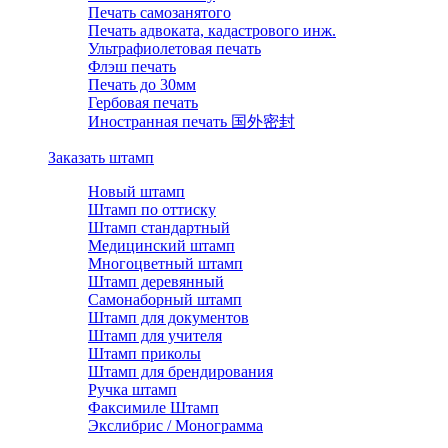
Печать самозанятого
Печать адвоката, кадастрового инж.
Ультрафиолетовая печать
Флэш печать
Печать до 30мм
Гербовая печать
Иностранная печать 国外密封
Заказать штамп
Новый штамп
Штамп по оттиску
Штамп стандартный
Медицинский штамп
Многоцветный штамп
Штамп деревянный
Самонаборный штамп
Штамп для документов
Штамп для учителя
Штамп приколы
Штамп для брендирования
Ручка штамп
Факсимиле Штамп
Экслибрис / Монограмма