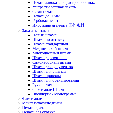
Печать адвоката, кадастрового инж.
Ультрафиолетовая печать
Флэш печать
Печать до 30мм
Гербовая печать
Иностранная печать 国外密封
Заказать штамп
Новый штамп
Штамп по оттиску
Штамп стандартный
Медицинский штамп
Многоцветный штамп
Штамп деревянный
Самонаборный штамп
Штамп для документов
Штамп для учителя
Штамп приколы
Штамп для брендирования
Ручка штамп
Факсимиле Штамп
Экслибрис / Монограмма
Факсимиле
Макет печати/подписи
Печать врача
Печать для сургуча