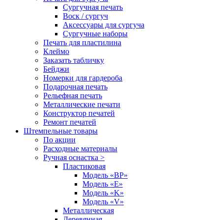
Сургучная печать
Воск / сургуч
Аксессуары для сургуча
Сургучные наборы
Печать для пластилина
Клеймо
Заказать табличку
Бейджи
Номерки для гардероба
Подарочная печать
Рельефная печать
Металлические печати
Конструктор печатей
Ремонт печатей
Штемпельные товары
По акции
Расходные материалы
Ручная оснастка >
Пластиковая
Модель «BP»
Модель «E»
Модель «K»
Модель «V»
Металлическая
Деревянная