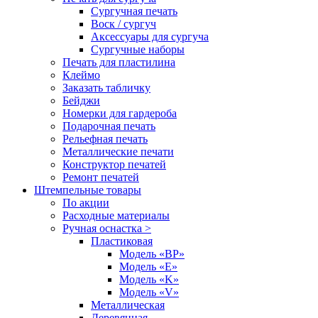
Сургучная печать
Воск / сургуч
Аксессуары для сургуча
Сургучные наборы
Печать для пластилина
Клеймо
Заказать табличку
Бейджи
Номерки для гардероба
Подарочная печать
Рельефная печать
Металлические печати
Конструктор печатей
Ремонт печатей
Штемпельные товары
По акции
Расходные материалы
Ручная оснастка >
Пластиковая
Модель «BP»
Модель «E»
Модель «K»
Модель «V»
Металлическая
Деревянная