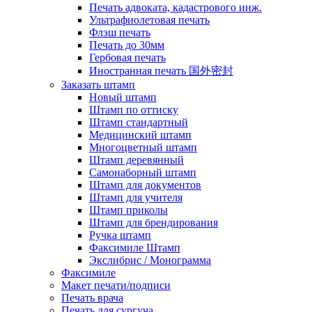
Печать адвоката, кадастрового инж.
Ультрафиолетовая печать
Флэш печать
Печать до 30мм
Гербовая печать
Иностранная печать 国外密封
Заказать штамп
Новый штамп
Штамп по оттиску
Штамп стандартный
Медицинский штамп
Многоцветный штамп
Штамп деревянный
Самонаборный штамп
Штамп для документов
Штамп для учителя
Штамп приколы
Штамп для брендирования
Ручка штамп
Факсимиле Штамп
Экслибрис / Монограмма
Факсимиле
Макет печати/подписи
Печать врача
Печать для сургуча