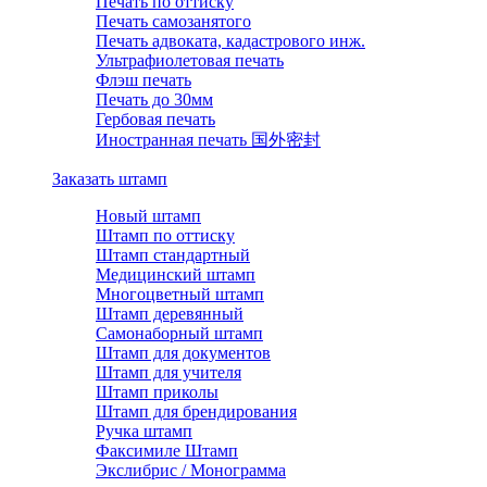
Печать по оттиску
Печать самозанятого
Печать адвоката, кадастрового инж.
Ультрафиолетовая печать
Флэш печать
Печать до 30мм
Гербовая печать
Иностранная печать 国外密封
Заказать штамп
Новый штамп
Штамп по оттиску
Штамп стандартный
Медицинский штамп
Многоцветный штамп
Штамп деревянный
Самонаборный штамп
Штамп для документов
Штамп для учителя
Штамп приколы
Штамп для брендирования
Ручка штамп
Факсимиле Штамп
Экслибрис / Монограмма