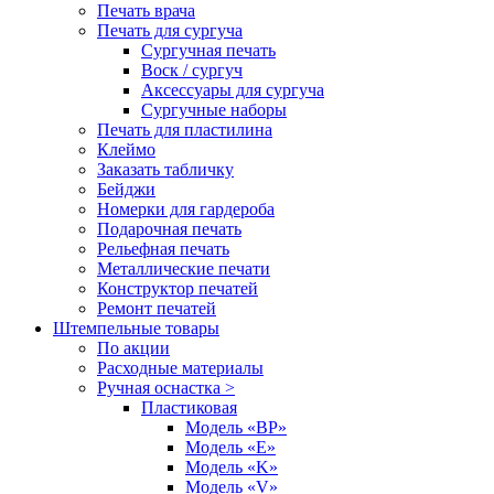
Печать врача
Печать для сургуча
Сургучная печать
Воск / сургуч
Аксессуары для сургуча
Сургучные наборы
Печать для пластилина
Клеймо
Заказать табличку
Бейджи
Номерки для гардероба
Подарочная печать
Рельефная печать
Металлические печати
Конструктор печатей
Ремонт печатей
Штемпельные товары
По акции
Расходные материалы
Ручная оснастка >
Пластиковая
Модель «BP»
Модель «E»
Модель «K»
Модель «V»