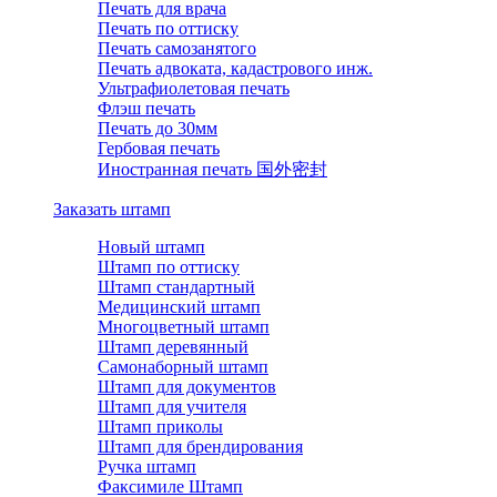
Печать для врача
Печать по оттиску
Печать самозанятого
Печать адвоката, кадастрового инж.
Ультрафиолетовая печать
Флэш печать
Печать до 30мм
Гербовая печать
Иностранная печать 国外密封
Заказать штамп
Новый штамп
Штамп по оттиску
Штамп стандартный
Медицинский штамп
Многоцветный штамп
Штамп деревянный
Самонаборный штамп
Штамп для документов
Штамп для учителя
Штамп приколы
Штамп для брендирования
Ручка штамп
Факсимиле Штамп