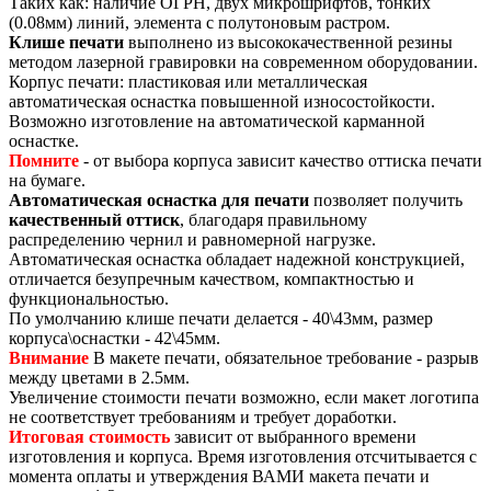
Таких как: наличие ОГРН, двух микрошрифтов, тонких
(0.08мм) линий, элемента с полутоновым растром.
Клише печати
выполнено из высококачественной резины
методом лазерной гравировки на современном оборудовании.
Корпус печати: пластиковая или металлическая
автоматическая оснастка повышенной износостойкости.
Возможно изготовление на автоматической карманной
оснастке.
Помните
- от выбора корпуса зависит качество оттиска печати
на бумаге.
Автоматическая оснастка для печати
позволяет получить
качественный оттиск
, благодаря правильному
распределению чернил и равномерной нагрузке.
Автоматическая оснастка обладает надежной конструкцией,
отличается безупречным качеством, компактностью и
функциональностью.
По умолчанию клише печати делается - 40\43мм, размер
корпуса\оснастки - 42\45мм.
Внимание
В макете печати, обязательное требование - разрыв
между цветами в 2.5мм.
Увеличение стоимости печати возможно, если макет логотипа
не соответствует требованиям и требует доработки.
Итоговая стоимость
зависит от выбранного времени
изготовления и корпуса. Время изготовления отсчитывается с
момента оплаты и утверждения ВАМИ макета печати и