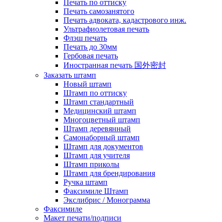
Печать по оттиску
Печать самозанятого
Печать адвоката, кадастрового инж.
Ультрафиолетовая печать
Флэш печать
Печать до 30мм
Гербовая печать
Иностранная печать 国外密封
Заказать штамп
Новый штамп
Штамп по оттиску
Штамп стандартный
Медицинский штамп
Многоцветный штамп
Штамп деревянный
Самонаборный штамп
Штамп для документов
Штамп для учителя
Штамп приколы
Штамп для брендирования
Ручка штамп
Факсимиле Штамп
Экслибрис / Монограмма
Факсимиле
Макет печати/подписи