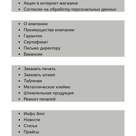
Акции в интернет магазине
Согласие на обработку персональных данных
О компании
Преимущества компании
Гарантия
Сертификат
Письмо директору
Вакансии
Заказать печать
Заказать штамп
Таблички
Металлическое клеймо
Штемпельная продукция
Ремонт печатей
Инфо блог
Новости
Статьи
Прайсы