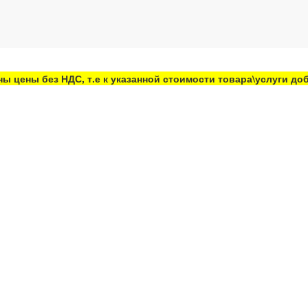
ны цены без НДС, т.е к указанной стоимости товара\услуги д