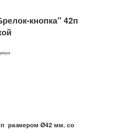
Брелок-кнопка" 42п
кой
джера
42п размером Ø42 мм. со