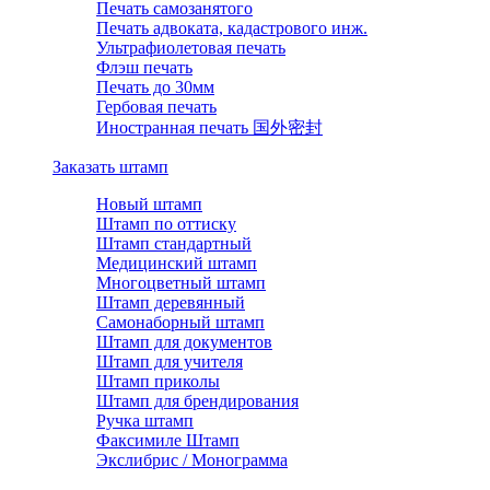
Печать самозанятого
Печать адвоката, кадастрового инж.
Ультрафиолетовая печать
Флэш печать
Печать до 30мм
Гербовая печать
Иностранная печать 国外密封
Заказать штамп
Новый штамп
Штамп по оттиску
Штамп стандартный
Медицинский штамп
Многоцветный штамп
Штамп деревянный
Самонаборный штамп
Штамп для документов
Штамп для учителя
Штамп приколы
Штамп для брендирования
Ручка штамп
Факсимиле Штамп
Экслибрис / Монограмма