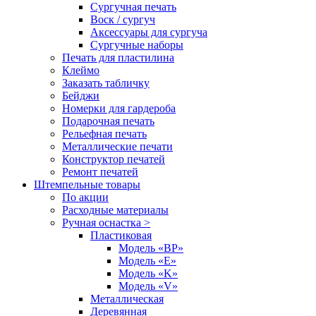
Сургучная печать
Воск / сургуч
Аксессуары для сургуча
Сургучные наборы
Печать для пластилина
Клеймо
Заказать табличку
Бейджи
Номерки для гардероба
Подарочная печать
Рельефная печать
Металлические печати
Конструктор печатей
Ремонт печатей
Штемпельные товары
По акции
Расходные материалы
Ручная оснастка >
Пластиковая
Модель «BP»
Модель «E»
Модель «K»
Модель «V»
Металлическая
Деревянная