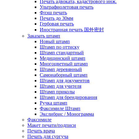
Печать адвоката, кадастрового инж.
Ультрафиолетовая печать
Флэш печать
Печать до 30мм
Гербовая печать
Иностранная печать 国外密封
Заказать штамп
Новый штамп
Штамп по оттиску
Штамп стандартный
Медицинский штамп
Многоцветный штамп
Штамп деревянный
Самонаборный штамп
Штамп для документов
Штамп для учителя
Штамп приколы
Штамп для брендирования
Ручка штамп
Факсимиле Штамп
Экслибрис / Монограмма
Факсимиле
Макет печати/подписи
Печать врача
Печать для сургуча